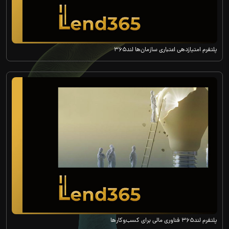
پلتفرم امتیازدهی اعتباری سازمان‌ها لند۳۶۵
پلتفرم لند۳۶۵ فناوری مالی برای کسب‌وکارها