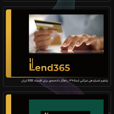
پلتفرم اعتباردهی شرکتی لند۳۶۵؛ راهکار داده‌محور برای اقتصاد B2B ایران