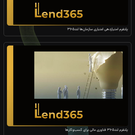
پلتفرم امتیازدهی اعتباری سازمان‌ها لند۳۶۵
پلتفرم لند۳۶۵ فناوری مالی برای کسب‌وکارها